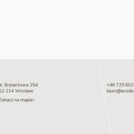
ul. Brylantowa 25d
+48 725 602
52-214 Wrocław
biuro@acodes
Zobacz na mapie