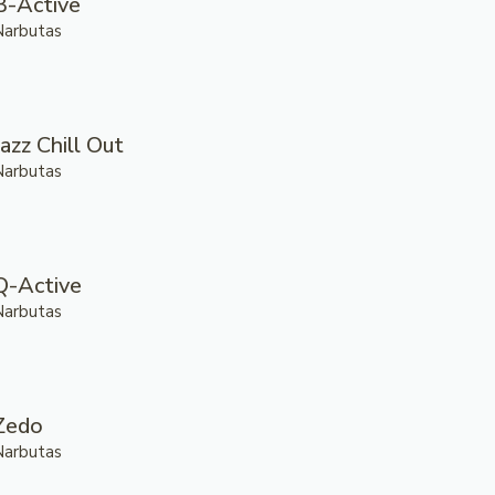
B-Active
Narbutas
Jazz Chill Out
Narbutas
Q-Active
Narbutas
Zedo
Narbutas